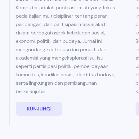
a
Komputer adalah publikasi ilmiah yang fokus
i
pada kajian multidisipliner tentang peran,
p
pandangan, dan partisipasi masyarakat
k
dalam berbagai aspek kehidupan sosial,
B
ekonomi, politik, dan budaya. Jurnal ini
i
mengundang kontribusi dari peneliti dan
a
akademisi yang mengeksplorasi isu-isu
u
seperti partisipasi politik, pemberdayaan
d
komunitas, keadilan sosial, identitas budaya,
b
serta lingkungan dan pembangunan
K
berkelanjutan.
KUNJUNGI