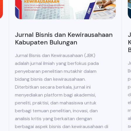
Jurnal Bisnis dan Kewirausahaan
J
Kabupaten Bulungan
K
Jurnal Bisnis dan Kewirausahaan (JBK)
J
adalah jurnal ilmiah yang berfokus pada
B
penyebaran penelitian mutakhir dalam
p
bidang bisnis dan kewirausahaan.
p
Diterbitkan secara berkala, jurnal ini
d
menyediakan platform bagi akademisi,
e
peneliti, praktisi, dan mahasiswa untuk
m
berbagi temuan penelitian, inovasi, dan
a
analisis kritis yang berkaitan dengan
s
berbagai aspek bisnis dan kewirausahaan di