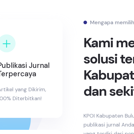
Mengapa memilih
Kami m
solusi t
Publikasi Jurnal
Kabupat
Terpercaya
dan seki
rtikel yang Dikirim,
100% Diterbitkan!
KPOI Kabupaten Bulu
publikasi jurnal And
yang terdiri dari p