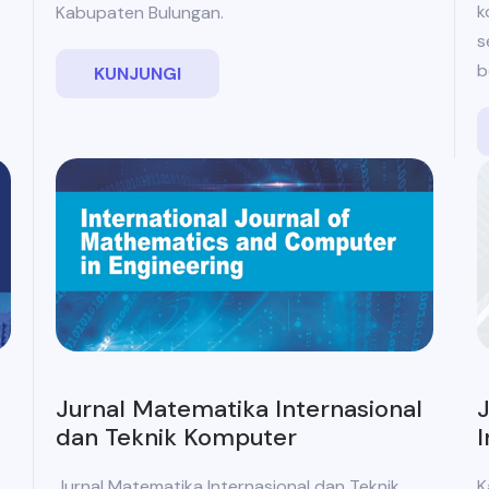
k
Kabupaten Bulungan.
s
b
KUNJUNGI
J
Jurnal Matematika Internasional
I
dan Teknik Komputer
K
Jurnal Matematika Internasional dan Teknik